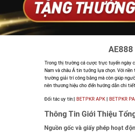
AE888 
Trong thị trường cá cược trực tuyến ngày 
Nam và châu Á tin tưởng lựa chọn. Với nền
trường giải trí công bằng mà còn giúp ngườ
nên thương hiệu cho đến hướng dẫn chi tiết
Đối tác uy tín:|
BETPKR APK
|
BETPKR PA
Thông Tin Giới Thiệu Tổn
Nguồn gốc và giấy phép hoạt độ