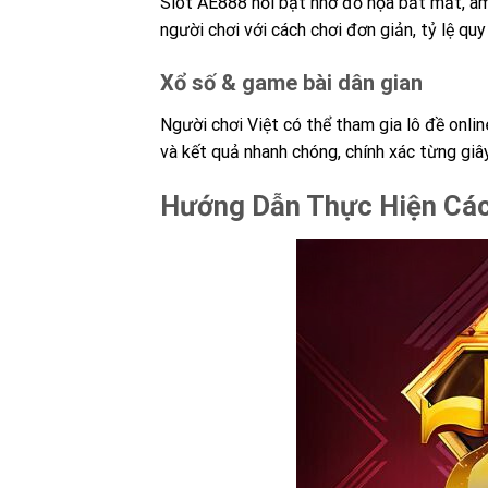
Slot AE888 nổi bật nhờ đồ họa bắt mắt, âm
người chơi với cách chơi đơn giản, tỷ lệ quy
Xổ số & game bài dân gian
Người chơi Việt có thể tham gia lô đề onlin
và kết quả nhanh chóng, chính xác từng giây
Hướng Dẫn Thực Hiện Các