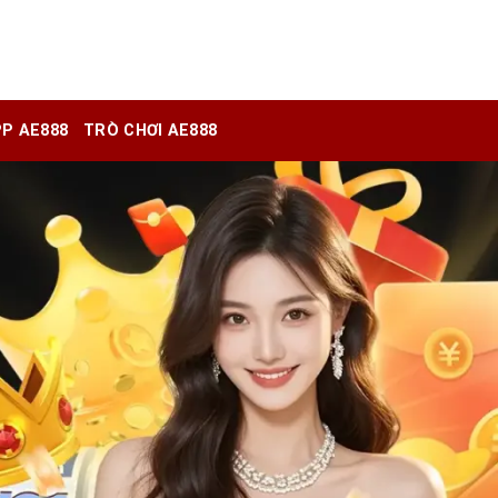
PP AE888
TRÒ CHƠI AE888