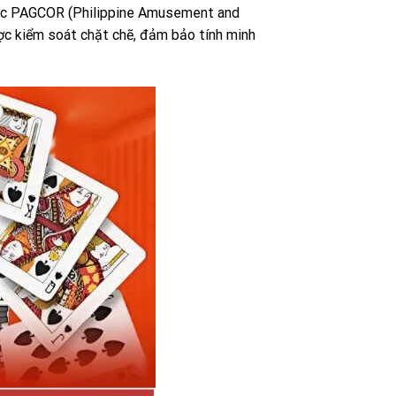
hức PAGCOR (Philippine Amusement and
c kiểm soát chặt chẽ, đảm bảo tính minh