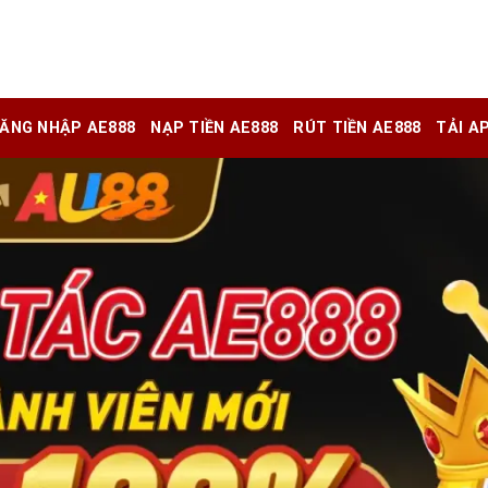
ĂNG NHẬP AE888
NẠP TIỀN AE888
RÚT TIỀN AE888
TẢI A