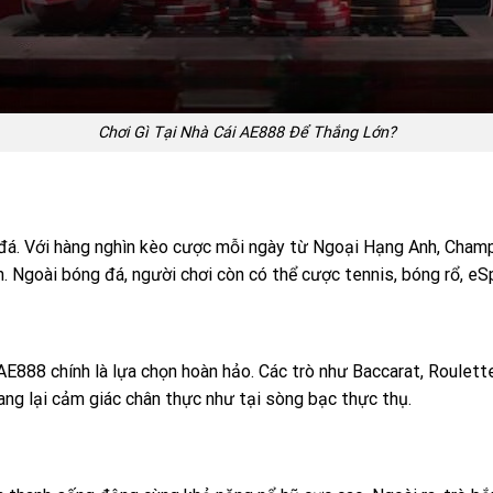
Chơi Gì Tại Nhà Cái AE888 Để Thắng Lớn?
 đá. Với hàng nghìn kèo cược mỗi ngày từ Ngoại Hạng Anh, Cham
. Ngoài bóng đá, người chơi còn có thể cược tennis, bóng rổ, eS
 AE888 chính là lựa chọn hoàn hảo. Các trò như Baccarat, Roulett
mang lại cảm giác chân thực như tại sòng bạc thực thụ.