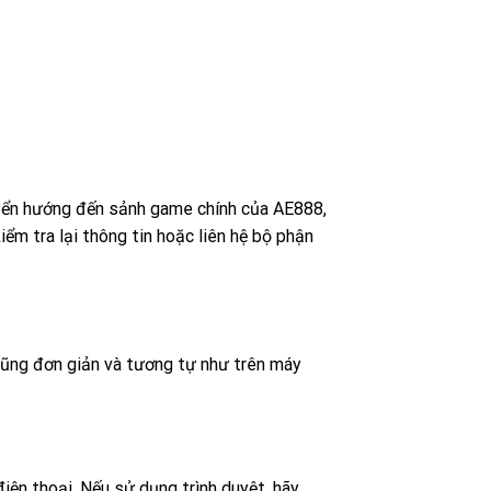
huyển hướng đến sảnh game chính của AE888,
iểm tra lại thông tin hoặc liên hệ bộ phận
 cũng đơn giản và tương tự như trên máy
iện thoại. Nếu sử dụng trình duyệt, hãy