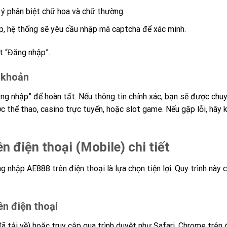
 ý phân biệt chữ hoa và chữ thường.
p, hệ thống sẽ yêu cầu nhập mã captcha để xác minh.
út “Đăng nhập”.
i khoản
Đăng nhập” để hoàn tất. Nếu thông tin chính xác, bạn sẽ được c
c thể thao, casino trực tuyến, hoặc slot game. Nếu gặp lỗi, hãy k
 điện thoại (Mobile) chi tiết
g nhập AE888 trên điện thoại là lựa chọn tiện lợi. Quy trình này
ên điện thoại
tải về) hoặc truy cập qua trình duyệt như Safari, Chrome trên đ