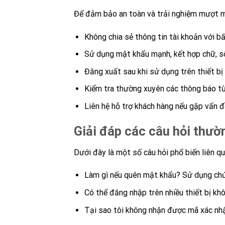
Để đảm bảo an toàn và trải nghiệm mượt mà
Không chia sẻ thông tin tài khoản với bất
Sử dụng mật khẩu mạnh, kết hợp chữ, số
Đăng xuất sau khi sử dụng trên thiết bị
Kiểm tra thường xuyên các thông báo từ
Liên hệ hỗ trợ khách hàng nếu gặp vấn đ
Giải đáp các câu hỏi thư
Dưới đây là một số câu hỏi phổ biến liên 
Làm gì nếu quên mật khẩu? Sử dụng chứ
Có thể đăng nhập trên nhiều thiết bị k
Tại sao tôi không nhận được mã xác nhận