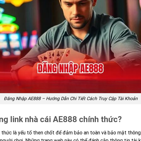
Đăng Nhập AE888 – Hướng Dẫn Chi Tiết Cách Truy Cập Tài Khoản
ng link nhà cái AE888 chính thức?
h thức là yếu tố then chốt để đảm bảo an toàn và bảo mật thông t
ười chơi. Những trang web này có thể đánh cắp thông tin tài k