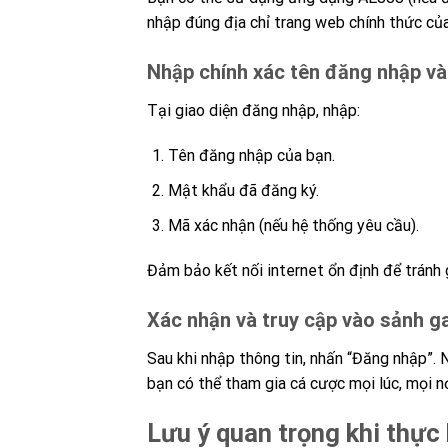
nhập đúng địa chỉ trang web chính thức của
Nhập chính xác tên đăng nhập v
Tại giao diện đăng nhập, nhập:
Tên đăng nhập của bạn.
Mật khẩu đã đăng ký.
Mã xác nhận (nếu hệ thống yêu cầu).
Đảm bảo kết nối internet ổn định để tránh 
Xác nhận và truy cập vào sảnh 
Sau khi nhập thông tin, nhấn “Đăng nhập”.
bạn có thể tham gia cá cược mọi lúc, mọi nơ
Lưu ý quan trọng khi thực