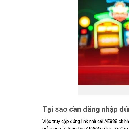
Tại sao cần đăng nhập đú
Việc truy cập đúng link nhà cái AE888 chín
giả mạo sử dụng tên AE888 nhằm lừa đảo ng