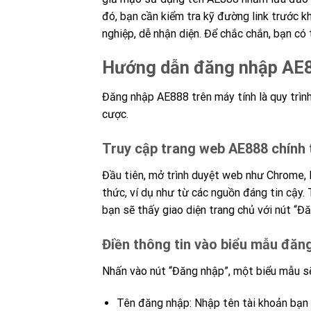
đó, bạn cần kiểm tra kỹ đường link trước 
nghiệp, dễ nhận diện. Để chắc chắn, bạn c
Hướng dẫn đăng nhập AE8
Đăng nhập AE888 trên máy tính là quy trình
cược.
Truy cập trang web AE888 chính
Đầu tiên, mở trình duyệt web như Chrome, 
thức, ví dụ như từ các nguồn đáng tin cậy. 
bạn sẽ thấy giao diện trang chủ với nút “Đ
Điền thông tin vào biểu mẫu đăn
Nhấn vào nút “Đăng nhập”, một biểu mẫu sẽ 
Tên đăng nhập: Nhập tên tài khoản bạn 