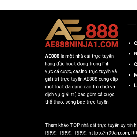
C
Đ
AE888
là một nhà cái trực tuyến
hàng đầu hoạt động trong lĩnh
C
vực cá cược, casino trực tuyến và
M
giải trí trực tuyến.AE888 cung cấp
L
một loạt đa dạng các trò chơi và
s
dịch vụ giải trí, bao gồm cá cược
|
thể thao, sòng bạc trực tuyến.
Tham khảo TOP nhà cái trực tuyến uy tín h
RR99
,
RR99
,
RR99
,
https://rr99an.com
,
RR