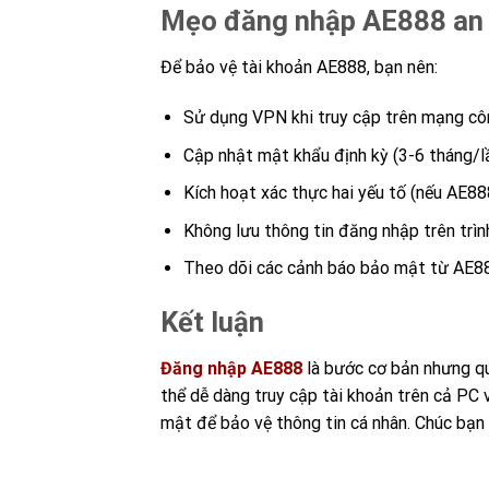
Mẹo đăng nhập AE888 an t
Để bảo vệ tài khoản AE888, bạn nên:
Sử dụng VPN khi truy cập trên mạng cô
Cập nhật mật khẩu định kỳ (3-6 tháng/lầ
Kích hoạt xác thực hai yếu tố (nếu AE888
Không lưu thông tin đăng nhập trên trìn
Theo dõi các cảnh báo bảo mật từ AE8
Kết luận
Đăng nhập AE888
là bước cơ bản nhưng qu
thể dễ dàng truy cập tài khoản trên cả PC 
mật để bảo vệ thông tin cá nhân. Chúc bạn c