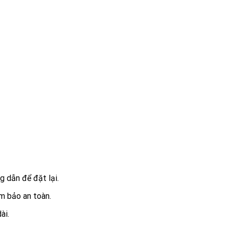
 dẫn để đặt lại.
m bảo an toàn.
ài.