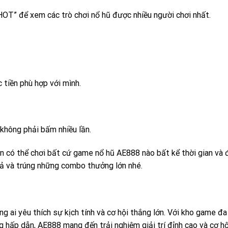
OT” để xem các trò chơi nổ hũ được nhiều người chơi nhất.
 tiền phù hợp với mình.
không phải bấm nhiều lần.
 có thể chơi bất cứ game nổ hũ AE888 nào bất kể thời gian và 
uả và trúng những combo thưởng lớn nhé.
g ai yêu thích sự kịch tính và cơ hội thắng lớn. Với kho game đa
g hấp dẫn, AE888 mang đến trải nghiệm giải trí đỉnh cao và cơ hộ