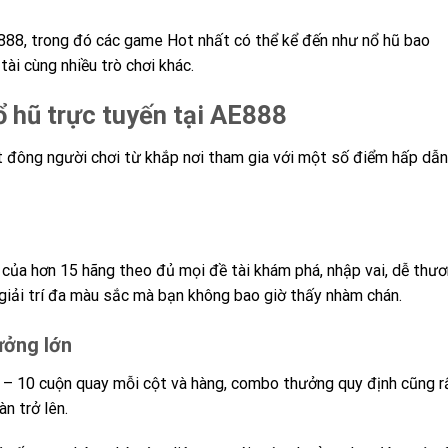
888, trong đó các game Hot nhất có thể kể đến như nổ hũ bao
tài cùng nhiều trò chơi khác.
 hũ trực tuyến tại AE888
ất đông người chơi từ khắp nơi tham gia với một số điểm hấp dẫn
ủa hơn 15 hãng theo đủ mọi đề tài khám phá, nhập vai, dễ thươ
n giải trí đa màu sắc mà bạn không bao giờ thấy nhàm chán.
ưởng lớn
– 10 cuộn quay mỗi cột và hàng, combo thưởng quy định cũng r
n trở lên.