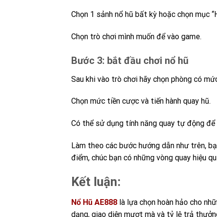
Chọn 1 sảnh nổ hũ bất kỳ hoặc chọn mục “H
Chọn trò chơi mình muốn để vào game.
Bước 3: bắt đầu chơi nổ hũ
Sau khi vào trò chơi hãy chọn phòng có mức
Chọn mức tiền cược và tiến hành quay hũ.
Có thể sử dụng tính năng quay tự động để 
Làm theo các bước hướng dẫn như trên, bạn
điểm, chúc bạn có những vòng quay hiệu q
Kết luận:
Nổ Hũ AE888
là lựa chọn hoàn hảo cho nhữn
dạng, giao diện mượt mà và tỷ lệ trả thưởn