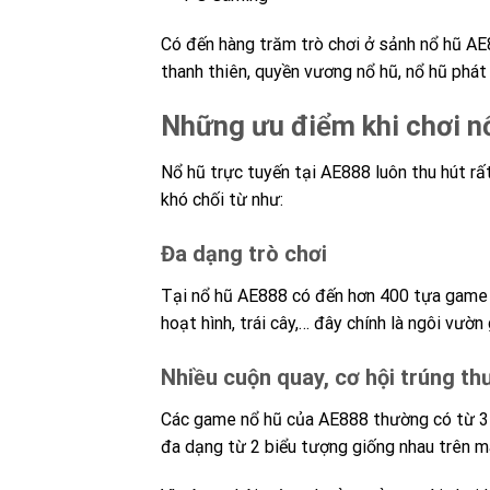
Có đến hàng trăm trò chơi ở sảnh nổ hũ AE
thanh thiên, quyền vương nổ hũ, nổ hũ phát 
Những ưu điểm khi chơi nổ
Nổ hũ trực tuyến tại AE888 luôn thu hút r
khó chối từ như:
Đa dạng trò chơi
Tại nổ hũ AE888 có đến hơn 400 tựa game c
hoạt hình, trái cây,… đây chính là ngôi vườ
Nhiều cuộn quay, cơ hội trúng th
Các game nổ hũ của AE888 thường có từ 3 
đa dạng từ 2 biểu tượng giống nhau trên mà