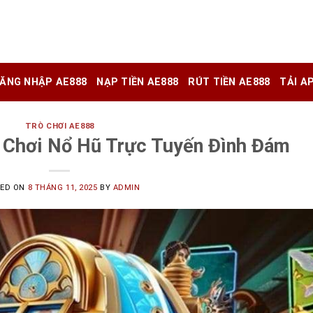
ĂNG NHẬP AE888
NẠP TIỀN AE888
RÚT TIỀN AE888
TẢI A
TRÒ CHƠI AE888
 Chơi Nổ Hũ Trực Tuyến Đình Đám
TED ON
8 THÁNG 11, 2025
BY
ADMIN