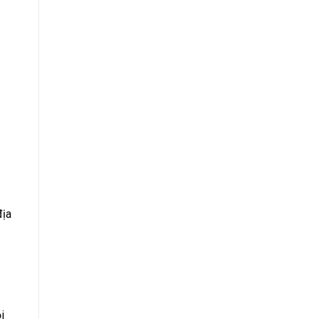
địa
i