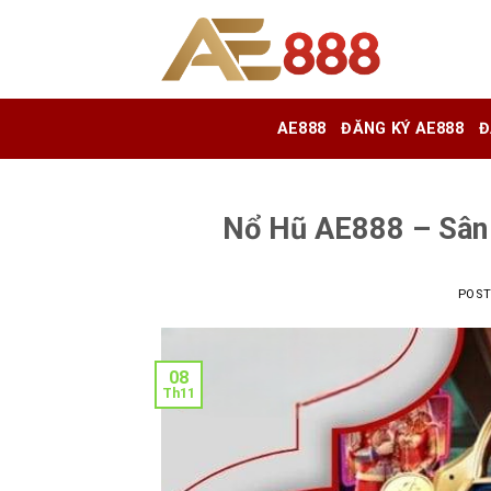
Skip
to
content
AE888
ĐĂNG KÝ AE888
Đ
Nổ Hũ AE888 – Sân
POS
08
Th11