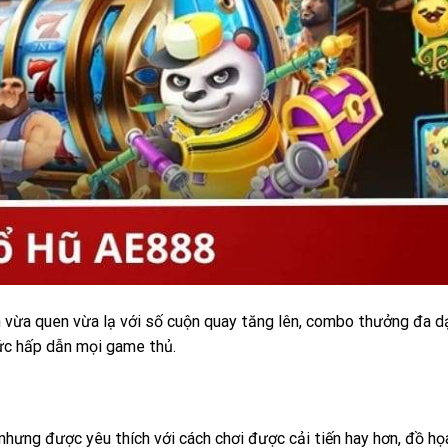
ến vừa quen vừa lạ với số cuộn quay tăng lên, combo thưởng đa 
ức hấp dẫn mọi game thủ.
nhưng được yêu thích với cách chơi được cải tiến hay hơn, đồ họ